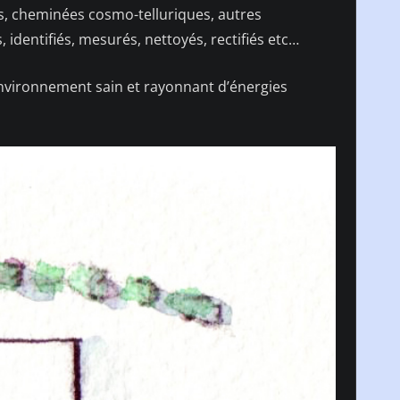
es, cheminées cosmo-telluriques, autres
dentifiés, mesurés, nettoyés, rectifiés etc…
nvironnement sain et rayonnant d’énergies