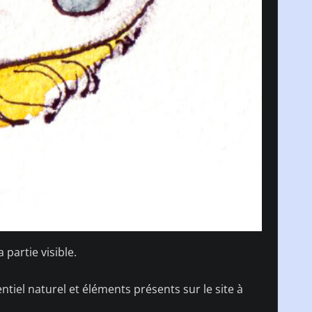
 partie visible.
entiel naturel et éléments présents sur le site à