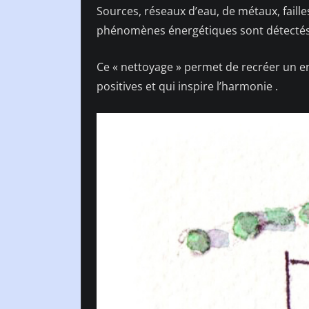
Sources, réseaux d’eau, de métaux, faill
phénomènes énergétiques sont détectés, i
Ce « nettoyage » permet de recréer un e
positives et qui inspire l’harmonie .