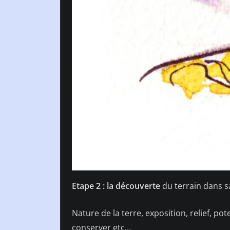
Etape 2 : la découverte
du terrain dans sa
Nature de la terre, exposition, relief, pot
conserver etc…