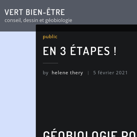
Skip
VERT BIEN-ÊTRE
to
conseil, dessin et géobiologie
content
public
EN 3 ÉTAPES !
by
helene thery
5 février 2021
GÉOBIOLOGIE PO