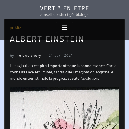
Skip
VERT BIEN-ÊTRE
to
conseil, dessin et géobiologie
content
public
ALBERT EINSTEIN
by
helene thery
21 avril 2021
L’imagination
est
plus
importante
que
la
connaissance
.
Car
la
connaissance
est
limitée, tandis
que
l’imagination englobe le
monde
entier
, stimule le progrès, suscite l’évolution.