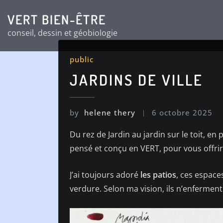
Skip
VERT BIEN-ÊTRE
to
conseil, dessin et géobiologie
content
public
JARDINS DE VILLE
by
helene thery
6 octobre 2025
Du rez de Jardin au jardin sur le toit, e
pensé et conçu en VERT, pour vous offrir
J’ai toujours adoré
les patios
, ces espace
verdure. Selon ma vision, ils n’enferment 