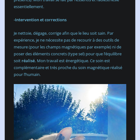
essentiellement.
-Intervention et corrections
Je nettoie, dégage, corrige afin que le lieu soit sain. Par
expérience, je ne nécessite pas de recourir à des outils de
mesure (pour les champs magnétiques par exemple) ni de
poser des éléments concrets (type sel) pour que l’équilibre
soit
réalisé.
Mon travail est énergétique. Ce soin est
complémentaire et très proche du soin magnétique réalisé
pour l’humain.