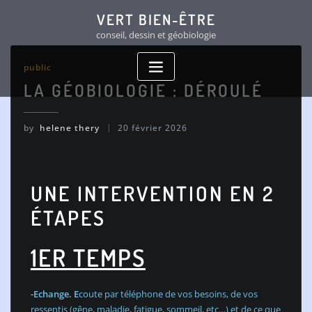
VERT BIEN-ÊTRE
conseil, dessin et géobiologie
public
LA GÉOBIOLOGIE : DÉROULÉ
by
helene thery
20 février 2026
UNE INTERVENTION EN 2
ÉTAPES
1ER TEMPS
-Echange. E
coute par téléphone de vos besoins, de vos
ressentis (gêne, maladie, fatigue, sommeil, etc…) et de ce que