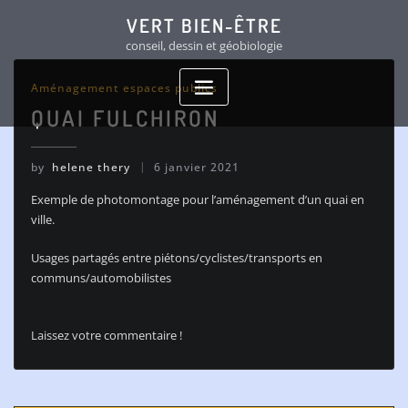
Skip
VERT BIEN-ÊTRE
to
conseil, dessin et géobiologie
content
Aménagement espaces publics
QUAI FULCHIRON
by
helene thery
6 janvier 2021
Exemple de photomontage pour l’aménagement d’un quai en
ville.
Usages partagés entre piétons/cyclistes/transports en
communs/automobilistes
Laissez votre commentaire !